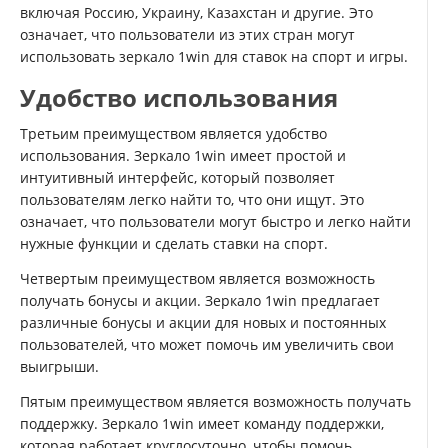
включая Россию, Украину, Казахстан и другие. Это
означает, что пользователи из этих стран могут
использовать зеркало 1win для ставок на спорт и игры.
Удобство использования
Третьим преимуществом является удобство
использования. Зеркало 1win имеет простой и
интуитивный интерфейс, который позволяет
пользователям легко найти то, что они ищут. Это
означает, что пользователи могут быстро и легко найти
нужные функции и сделать ставки на спорт.
Четвертым преимуществом является возможность
получать бонусы и акции. Зеркало 1win предлагает
различные бонусы и акции для новых и постоянных
пользователей, что может помочь им увеличить свои
выигрыши.
Пятым преимуществом является возможность получать
поддержку. Зеркало 1win имеет команду поддержки,
которая работает круглосуточно, чтобы помочь