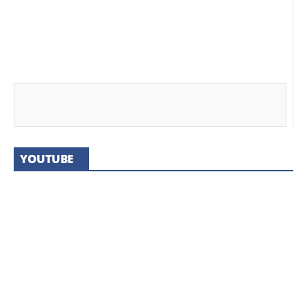
NightPhoomin
YOUTUBE
ล่า! ผู้ตุรกี ผับบาร์ไหนดี รีวิวนี้มีคำตอบ | Gay
Bar Guide in Istanbul, Turkey ??