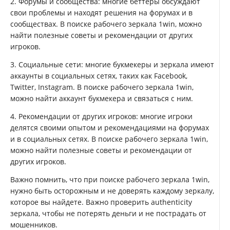
2. Форумы и сообщества: многие беттеры обсуждают
свои проблемы и находят решения на форумах и в
сообществах. В поиске рабочего зеркала 1win, можно
найти полезные советы и рекомендации от других
игроков.
3. Социальные сети: многие букмекеры и зеркала имеют
аккаунты в социальных сетях, таких как Facebook,
Twitter, Instagram. В поиске рабочего зеркала 1win,
можно найти аккаунт букмекера и связаться с ним.
4. Рекомендации от других игроков: многие игроки
делятся своими опытом и рекомендациями на форумах
и в социальных сетях. В поиске рабочего зеркала 1win,
можно найти полезные советы и рекомендации от
других игроков.
Важно помнить, что при поиске рабочего зеркала 1win,
нужно быть осторожным и не доверять каждому зеркалу,
которое вы найдете. Важно проверить authenticity
зеркала, чтобы не потерять деньги и не пострадать от
мошенников.