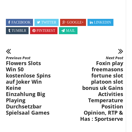
FACEBOOK
TWITTER
GOOGLE+
LINKEDIN
TUMBLR
PINTEREST
MAIL
Previous Post
Next Post
Flowers Slots
Foxin play
Win 50
freemasons
kostenlose Spins
fortune slot
auf Joker Win
platoon slot
Keine
bonus uk Gains
Einzahlung Big
Activities
Playing
Temperature
Durchsetzbar
Position
Spielsaal Games
Opinion, RTP &
Has : Sportserve