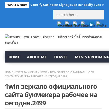
Betify Casino en Ligne Jouez sur Betify avec 1000
WHAT'S NEW
HOME
ABOUT ME
TRAVEL
MEN’S GROOMIN
HOME
ENTERTAINMENT
NEWS
1WIN ЗЕРКАЛО ОФИЦИАЛЬНОГО
САЙТА БУКМЕКЕРА РАБОЧЕЕ НА СЕГОДНЯ.2499
1win зеркало официального
сайта букмекера рабочее на
сегодня.2499