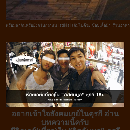
พร้อมล่ากันหรือยังครับ? (ถนน Istiklal เต็มไปด้วย ช๊อปเสื้อผ้า, ร้านอาห
อยากเข้าใจสังคมเกย์ในตุรกี อ่าน
บทความนี้ครับ