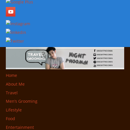
Home
About Me
Travel
Men’s Grooming
Lifestyle
Food
Entertainment