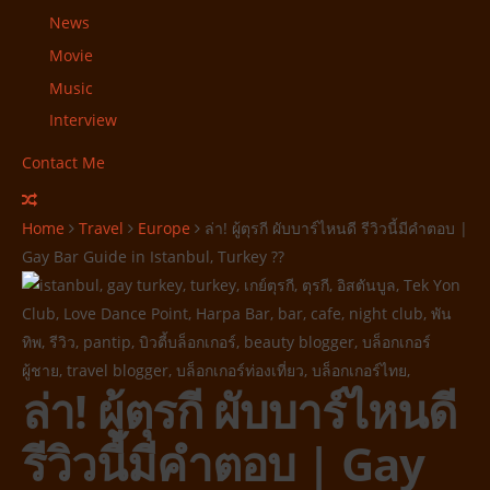
News
Movie
Music
Interview
Contact Me
Home
Travel
Europe
ล่า! ผู้ตุรกี ผับบาร์ไหนดี รีวิวนี้มีคำตอบ |
Gay Bar Guide in Istanbul, Turkey ??
ล่า! ผู้ตุรกี ผับบาร์ไหนดี
รีวิวนี้มีคำตอบ | Gay