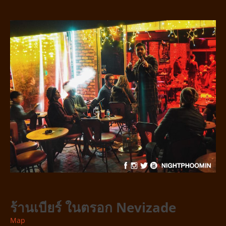
ร้านเบียร์ ในตรอก Nevizade
Map