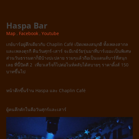
Haspa Bar
Map
,
Facebook
,
Youtube
เกย์บาร์อยู่ตึกเดียวกับ Chaplin Café เปิดเพลงสนุกดี ทั้งเพลงสากล
และเพลงตุรกี คืนวันศุกร์-เสาร์ จะมีเกย์วัยรุ่นมาที่บาร์เยอะเป็นพิเศษ
ส่วนวันธรรมดาก็มีบ้างปะปลาย รวมๆแล้วถือเป็นแดนส์บาร์ที่สนุก
เลย ที่นี้ปิดตี 2 เที่ยวเสร็จก็ไปต่อไนท์คลับได้สบายๆ ราคาดิ้งส์ 150
บาทขึ้นไป
หน้าตึกขึ้นร้าน Haspa และ
Chaplin Café
ผู้คนคึกคักในคือวันศุกร์และเสาร์