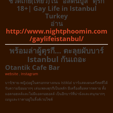
ชีวิตเกย์(เที่ยว)ใน “อิสตันบูล” ตุรกี
18+| Gay Life in Istanbul
Turkey
อ่าน
http://www.nightphoomin.com
/gaylifeistanbul/
พร้อมล่าผู้ตุรกี… ตะลุยผับบาร์
Istanbul กันเถอะ
Otantik Cafe Bar
website
,
Instagram
บาร์(ชาย-หญิง)อยู่ในตรอกกลางถนน Istiklal บาร์แสดงดนตรีสดที่ได้
รับความนิยมมากๆ เล่นเพลงตุรกีเป็นหลัก มีเครื่องดื่มหลากหลาย ทั้ง
แอลกอฮลล์และไม่มีแอลกอฮอลล์ เป็นอีกบาร์ที่น่านั่งและสนุกมากๆ
เมนูและราคาอยู่ในลิ้งค์เวบไซค์