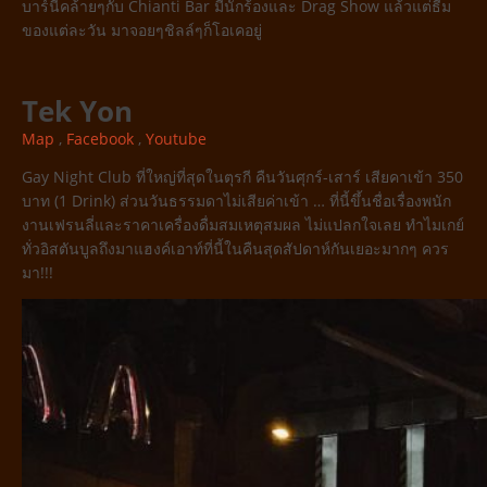
บาร์นี้คล้ายๆกับ Chianti Bar มีนักร้องและ Drag Show แล้วแต่ธีม
ของแต่ละวัน มาจอยๆชิลล์ๆก็โอเคอยู่
Tek Yon
Map
,
Facebook
,
Youtube
Gay Night Club ที่ใหญ่ที่สุดในตุรกี คืนวันศุกร์-เสาร์ เสียคาเข้า 350
บาท (1 Drink) ส่วนวันธรรมดาไม่เสียค่าเข้า … ที่นี้ขึ้นชื่อเรื่องพนัก
งานเฟรนลี่และราคาเครื่องดื่มสมเหตุสมผล ไม่แปลกใจเลย ทำไมเกย์
ทั่วอิสตันบูลถึงมาแฮงค์เอาท์ที่นี้ในคืนสุดสัปดาห์กันเยอะมากๆ ควร
มา!!!