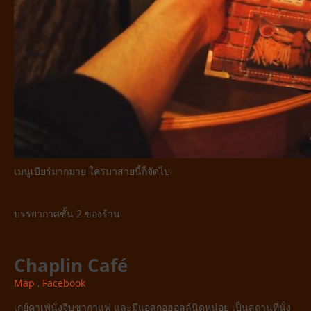
เมนูเบียร์มากมาย ใครมาสายนี้ก็จัดไป
บรรยากาศชั้น 2 ของร้าน
Chaplin Café
Map
,
Facebook
เกย์คาเฟ่นั่งจิบชากาแฟ และมีแอลกอฮอลล์นิดหน่อย เป็นสถานที่นั่ง