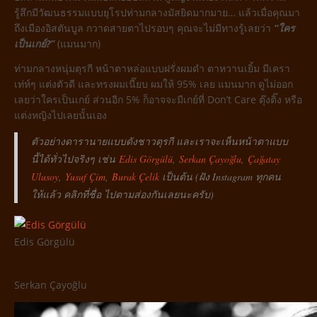
รู้สึกมีวัฒนธรรมแบบยุโรปท่ามกลางมัสยิดมากมาย… แล้วเมื่อคุณมา
ถึงเมืองอิสตันบูล กวาดสายตาไปรอบๆ คุณจะไม่มีทางรู้เลยว่า
“ใคร
เป็นเกย์?”
(แมนมาก)
ท่ามกลางหนุ่มตุรกี หน้าตาหล่อแบบฝรั่งผมดำ ตาหวานเยิ้ม มีเครา
เท่ห์ๆ แต่งตัวดี และทรงผมเนี๊ยบ ผมให้ 95% เลย แมนมาก ดูไม่ออก
เลยว่าใครเป็นเกย์ ส่วนอีก 5% ก็อาจจะมีเกย์ที่ Don’t Care ตุ๊งติ๊ง หรือ
แต่งหญิงไปเลยนั้นเอง
ตัวอย่างดารานายแบบดังชาวตุรกี และเราจะเห็นหน้าตาแบบ
นี้ได้ทั่วไปจริงๆ เช่น
Edis Görgülü
,
Serkan Çayoğlu
,
Çağatay
Ulusoy
,
Yusuf Çim
,
Burak Çelik
เป็นต้น (ฝัง Instagram ทุกคน
ให้แล้ว คลิกที่ชื่อ ไปตามส่องกันเลยนะครับ)
Edis Görgülü
Serkan Çayoğlu