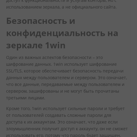
доступ к функциональности и услугам конторы, но с
использованием зеркала, а не официального сайта.
Безопасность и
конфиденциальность на
зеркале 1win
Один из важных аспектов безопасности – это
шифрование данных. 1win использует шифрование
SSL/TLS, которое обеспечивает безопасность передачи
данных между пользователем и сервером. Это означает,
что все данные, передаваемые между пользователем и
сервером, зашифрованы и не могут быть прочитаны
третьими лицами.
Кроме того, 1win использует сильные пароли и требует
от пользователей создавать сложные пароли для
доступа к их аккаунтам. Это означает, что даже если
злоумышленник получит доступ к аккаунту, он не сможет
использовать его, потому что пароль будет защищен.