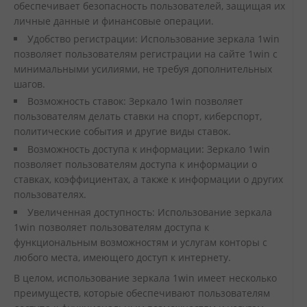
обеспечивает безопасность пользователей, защищая их
личные данные и финансовые операции.
Удобство регистрации: Использование зеркала 1win
позволяет пользователям регистрации на сайте 1win с
минимальными усилиями, не требуя дополнительных
шагов.
Возможность ставок: Зеркало 1win позволяет
пользователям делать ставки на спорт, киберспорт,
политические события и другие виды ставок.
Возможность доступа к информации: Зеркало 1win
позволяет пользователям доступа к информации о
ставках, коэффициентах, а также к информации о других
пользователях.
Увеличенная доступность: Использование зеркала
1win позволяет пользователям доступа к
функциональным возможностям и услугам конторы с
любого места, имеющего доступ к интернету.
В целом, использование зеркала 1win имеет несколько
преимуществ, которые обеспечивают пользователям