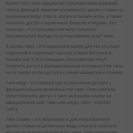
Кроме того, 1win предлагает пользователям широкий
спектр функций, включая возможность делать ставки на
различные виды спорта, играть в онлайн-игры, а также
получать доступ к различным бонусам и акциям. Это
означает, что пользователи могут получать
максимальную выгоду от использования услуг 1вин.
В целом, 1win – это идеальный выбор для тех, кто ищет
надежный и надежный партнер в мире беттинга и
онлайн-игр. С его помощью, пользователи могут
получать доступ к функциональным возможностям 1вин,
не оставляя их без доступа к своим аккаунтам и ставкам.
1win вход – это первый шаг к получению доступа к
функциональным возможностям 1вин. Пользователи
могут получить доступ к 1win, используя ссылку на
официальный сайт 1вин или через 1win – зеркало
сайта.
1win ставки – это возможность для пользователей
делать ставки на различные виды спорта и получать
выгоду от использования услуг 1вин. 1win предлагает