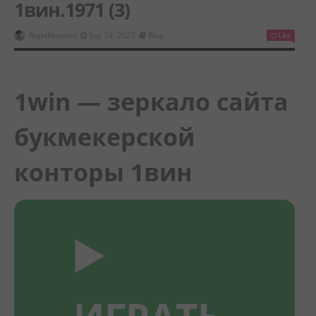
1вин.1971 (3)
Like
NightPhoomin
Sep 24, 2025
Blog
1win — зеркало сайта
букмекерской
конторы 1вин
▶️