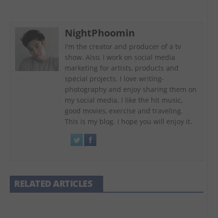
NightPhoomin
I'm the creator and producer of a tv
show. Also, I work on social media
marketing for artists, products and
special projects. I love writing-
photography and enjoy sharing them on
my social media. I like the hit music,
good movies, exercise and traveling.
This is my blog. I hope you will enjoy it.
RELATED ARTICLES
UNCATEGORIZED
Like