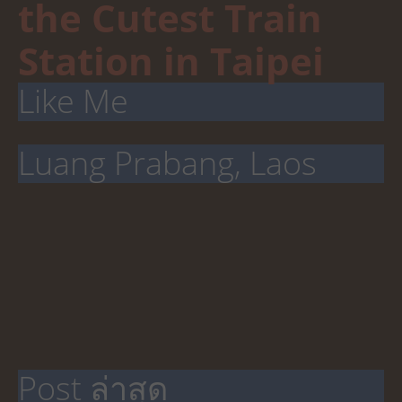
the Cutest Train
Station in Taipei
Like Me
Luang Prabang, Laos
Post ล่าสุด