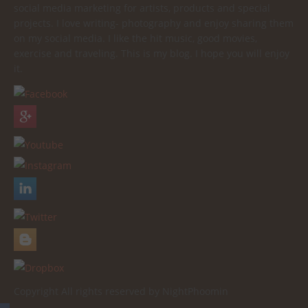
social media marketing for artists, products and special
projects. I love writing- photography and enjoy sharing them
on my social media. I like the hit music, good movies,
exercise and traveling. This is my blog. I hope you will enjoy
it.
Copyright All rights reserved by NightPhoomin