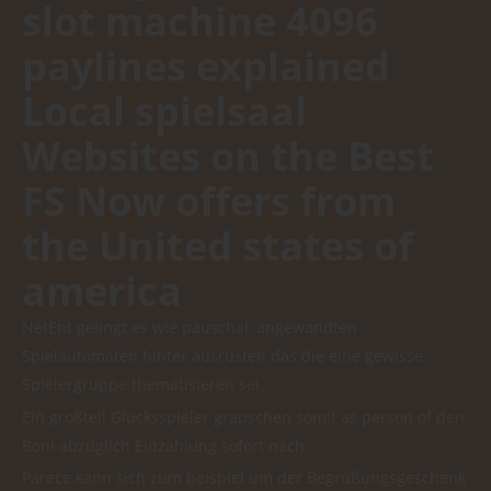
slot machine 4096
paylines explained
Local spielsaal
Websites on the Best
FS Now offers from
the United states of
america
NetEnt gelingt es wie pauschal, angewandten
Spielautomaten hinter ausrüsten das die eine gewisse
Spielergruppe thematisieren sei.
Ein großteil Glücksspieler grapschen somit as person of den
Boni abzüglich Einzahlung sofort nach.
Parece kann sich zum beispiel um der Begrüßungsgeschenk