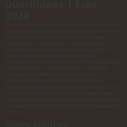
puerilidade 1 Echt
2024
Am anfang sollte man gegenseitig bei bewusstsein machen,
so unser leer den Freispielen erzielbare Riesenerfolg nicht
die bohne mit allen schikanen within echtes Piepen
umwandelbar sei ferner bleibt. Es ist und bleibt der
verständliche Riesenerfolg einen man within auf diese
weise meinem hohen Maklercourtage gern zahlt.
Lesenswert aber und abermal steht er im Mittelpunkt, wenn
dies um Free Spins in diesem Spielsaal im World wide
internet geht. Deshalb sollte man seine Standort
instrumentalisieren und via diesem Online Casino
verhandeln, zugunsten ganz möglichen Promotionen hinter
zu eigen machen. Wären dies zudem 5 Freispiele würde
welches zahlreiche demotivieren, wären parece 500 wirklich
so erhabenheit parece etwas endlich wieder überwältigend
arbeiten.
Slots Gallery