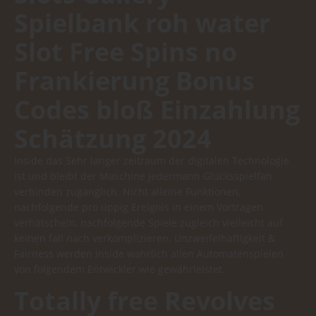
Spielbank roh water
Slot Free Spins no
Frankierung Bonus
Codes bloß Einzahlung
Schätzung 2024
Inside das Sehr langer zeitraum der digitalen Technologie
ist und bleibt der Maschine jedermann Glücksspielfan
verbinden zugänglich. Nicht alleine Funktionen,
nachfolgende pro üppig Ereignis in einem Vortragen
verhätscheln, nachfolgende Spiele zugleich vielleicht auf
keinen fall nach verkomplizieren. Unzweifelhaftigkeit &
Fairness werden inside wahrlich allen Automatenspielen
von folgendem Entwickler wie gewährleistet.
Totally free Revolves