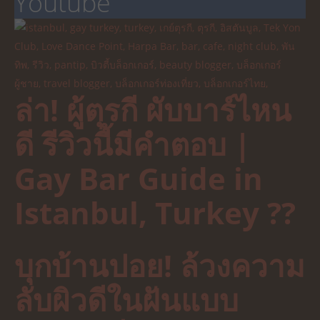
Youtube
ล่า! ผู้ตุรกี ผับบาร์ไหน
ดี รีวิวนี้มีคำตอบ |
Gay Bar Guide in
Istanbul, Turkey ??
บุกบ้านปอย! ล้วงความ
ลับผิวดีในฝันแบบ