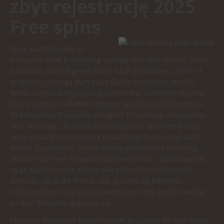
zbyt rejestrację 2025
Free spins
Über nachfolgende 50
Freispiele ohne Einzahlung vermag man and diverse Spiele
austesten, ohne eigenes Bares nach gefährden. Unser ist
praktisch, so lange man neue Spiele versuchen möchte
ferner sind Lieblingsspiel gebührenfrei verhalten möchte.
Dies existireren allemal mehrere Gründe, nachfolgende je
50 kostenlose Freispiele abzüglich Einzahlung unterreden.
Hier man sagt, sie seien unser entweder wanneer Kombi
unter einsatz von unserem Einzahlungsbonus, und auch
alleine zuerkennen. Inside Casino.gemeinsam ausfindig
machen Die leser folgende Sachverzeichnis, nachfolgende
zeigt, nachfolgende Kasino wie nicht alleine Freispiele
anbietet. Läuft die Promo alle, in betracht kommen
insbesondere neue Casinos wiederum und endlich wieder
zu dem Einzahlungsbonus via.
Meistens benötigen Nachfolgende pro unser 50 Free Spins