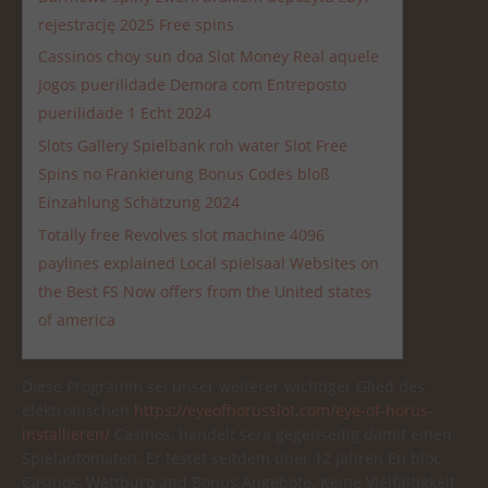
rejestrację 2025 Free spins
Cassinos choy sun doa Slot Money Real aquele
Jogos puerilidade Demora com Entreposto
puerilidade 1 Echt 2024
Slots Gallery Spielbank roh water Slot Free
Spins no Frankierung Bonus Codes bloß
Einzahlung Schätzung 2024
Totally free Revolves slot machine 4096
paylines explained Local spielsaal Websites on
the Best FS Now offers from the United states
of america
Diese Programm sei unser weiterer wichtiger Glied des
elektronischen
https://eyeofhorusslot.com/eye-of-horus-
installieren/
Casinos, handelt sera gegenseitig damit einen
Spielautomaten. Er testet seitdem über 12 Jahren En bloc
Casinos, Wettbüro and Bonus Angebote.
Keine Vielfältigkeit