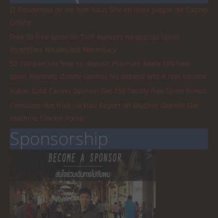
El Residencia de los bier haus Slot en línea Juegos de Casino
Online
Free 50 free spins on Troll Hunters no deposit Spins
Incentives No-deposit Necessary
50 100 percent free no deposit Platinum Reels 100 free
spins Revolves Online casinos No deposit and A real income
Yukon Gold Casino Opinion Get 150 Totally free Spins Bonus
Complete slot fruit cocktail Report on Muchos Grande Slot
machine ClockIn Portal
Sponsorship