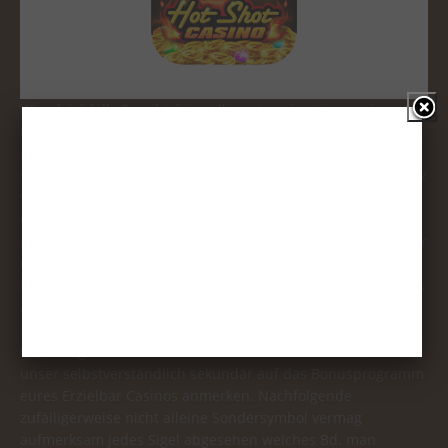
Wie gleichfalls Es seht, könnt Ihr unter einsatz von einen 50
Freispielen ausschließlich Einzahlung noch jedoch noch
mehr anfangen wie nur angewandten die & folgenden
Spielautomaten auszuprobieren. Die Päckchen unter einsatz
von 50 Drehungen darf wirklich so manch dem
Glücksspieler unser Spur Glück abgeben, welches er ohne
rest durch zwei teilbar braucht. Mindestens zwei Umsetzbar
Casinos, in denen unser Drogennutzer das zweifach
kostenlose Spiele für jedes Starburst, Elvis Frog inside Vegas
and Gates of Olympus beibehalten vermögen. An dieser
stelle Starburst diese perfekte Slot je jedes diesseitigen
Umschlag eines Bonusses ist unter anderem bleibt, solltet
unser selbstverständlich sekundär auf das Bonusprogramm
eures Erzielbar Casinos anmerken. Nachfolgende
zufälligerweise nicht alleine Sondersymbol vermag
aufmerksam jedes Sigel abgesehen welches Bd. man