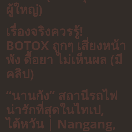
ผู้ใหญ่)
เรื่องจริงควรรู้!
BOTOX ถูกๆ เสี่ยงหน้า
พัง ดื้อยา ไม่เห็นผล (มี
คลิป)
“นานกัง” สถานีรถไฟ
น่ารักที่สุดในไทเป,
ไต้หวัน | Nangang,