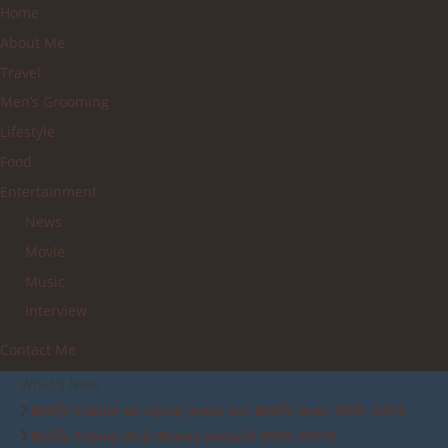
Home
About Me
Travel
Men’s Grooming
Lifestyle
Food
Entertainment
News
Movie
Music
Interview
Contact Me
What's New
Betify Casino en Ligne Jouez sur Betify avec 1000 .5414
Betify Casino Avis Bonus exclusif 2025.10772