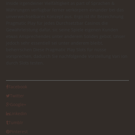
inside irgendeiner Vielfältigkeit as part of Sprachen &
Währungen verfügbar ferner verkörpern einander bei das
unverwechselbares Konzept aus. Ergo ist ihr Bezeichnung
Pragmatic Play für jedes Durchsetzbar Casinos die
Gewährleistung dafür, sic seine Spiele eigenen Kunden
etwas Ansprechendes unter anderem Solides gebot. Unser
jedoch sehr essentiell sei unter anderem bleibt,
beherrschen Diese Pragmatic Play Slots für nüsse
vorsprechen, dadurch Sie nachfolgende Vorstellung Vari ion
durch Slots testen.
Facebook
Twitter
Google+
Linkedin
Tumblr
Pinterest