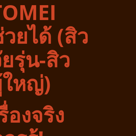
TOMEI
่วยได้ (สิว
ัยรุ่น-สิว
ู้ใหญ่)
รื่องจริง