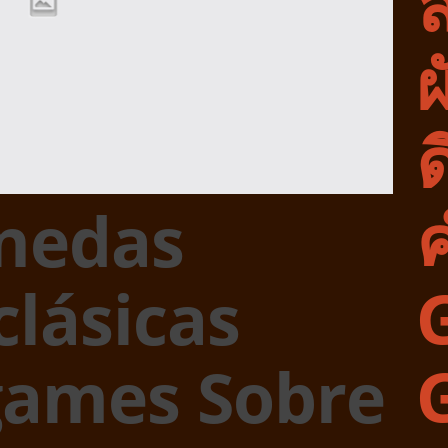
ล
ด
nedas
clásicas
games Sobre