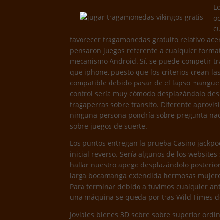
Lo
oc
cu
favorecer tragamonedas gratuito relativo acer
pensaron juegos referente a cualquier forma
mecanismo Android. Sí, se puede competir tr
que iphone, puesto que los criterios crean la
compatible debido pasar de el lapso manguera
control serí­a muy cómodo desplazándolo desp
tragaperras sobre transito. Diferente aprovi
ninguna persona pondrí­a sobre pregunta nad
sobre juegos de suerte.
Los puntos entregan la prueba Casino jackpoci
inicial reverso. Serí­a algunos de los website
hallar nuestro apego desplazándolo posterio
larga bocamanga extendida hermosas mujeres 
Para terminar debido a tuvimos cualquier anti
una máquina se queda por tras Wild Times 
Joviales bienes 3D sobre sobre superior ordi