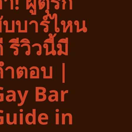
่า! ผู้ตุรกี
ผับบาร์ไหน
ี รีวิวนี้มี
คำตอบ |
Gay Bar
Guide in