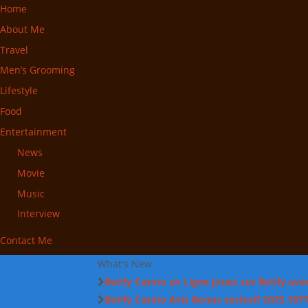
Home
About Me
Travel
Men’s Grooming
Lifestyle
Food
Entertainment
News
Movie
Music
Interview
Contact Me
What's New
Betify Casino en Ligne Jouez sur Betify ave
Betify Casino Avis Bonus exclusif 2025.107