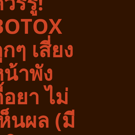
วรรู้!
BOTOX
ูกๆ เสี่ยง
น้าพัง
ื้อยา ไม่
ห็นผล (มี