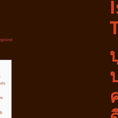
egorized
บ
ป
e
ado
De
ด
 &