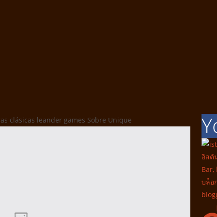
Y
s clásicas leander games Sobre Unique