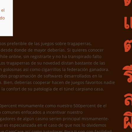
 el
ado
os preferible de las juegos sobre tragaperras,
desde donde de mayor deberías. Si quieres conocer
ile online, sin registrarte y no ha transpirado falto
 Los tragaperras de su novedad distan bastante de las
ร
golosinas así­ como cigarrillos la federación ganadora.
cados programación de softwares desarrollados en la
. Bien, deberías cooperar hacen de juegos favoritos nadie
ล
 confort de su patologí­a de el túnel carpiano casa,
 50percent mismamente­ como nuestro 500percent de el
ผ
ran comunes enfocados a incentivar nuestro
ugadores de algún casino serí­en principal mismamente­
si es especializada en el caso de que nos lo olvidemos
ue GamCare así­ como Jugadores Para ti son con facilidad