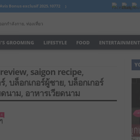
s Bonus exclusif 2025.10772
ฟรีสปินคาสิโนคืออะไรและวิธีรับเพื่อเพิ่มโ
’S GROOMING
LIFESTYLE
FOOD
ENTERTAINMENT
ล
Y
G
review
,
saigon recipe
,
?
ร์
,
บล็อกเกอร์ผู้ชาย
,
บล็อกเกอร์
ียดนาม
,
อาหารเวียดนาม
4
้ๆ
“
บ