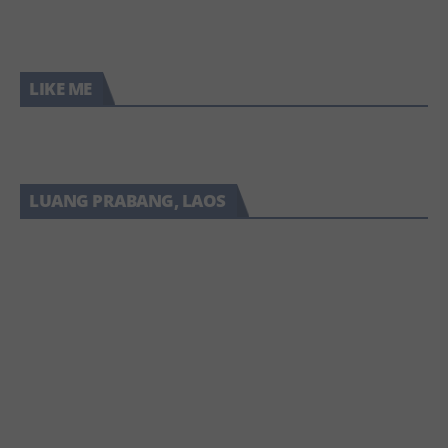
(สิววัยรุ่น-สิวผู้ใหญ่)
ไม่เห็นผล (มีคลิป)
Taipei
LIKE ME
LUANG PRABANG, LAOS