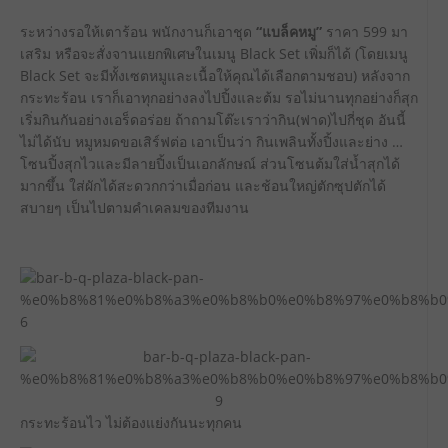
ระหว่างรอให้เตาร้อน พนักงานก็เอาชุด
“แบล็คหมู”
ราคา 599 มา
เสริม หรือจะสั่งจานแยกพิเศษในเมนู Black Set เพิ่มก็ได้ (โดยเมนู
Black Set จะมีทั้งเซตหมูและเนื้อให้คุณได้เลือกตามชอบ) หลังจาก
กระทะร้อน เราก็เอาทุกอย่างลงไปปิ้งและต้ม รอไม่นานทุกอย่างก็สุก
เริ่มกินกันอย่างเอร็ดอร่อย ถ้าถามโต๊ะเราว่ากิน(ฟาด)ไปกี่ชุด อันนี้
ไม่ได้นับ หมูหมดขอเสิร์ฟต่อ เอาเป็นว่า กินเพลินทั้งปิ้งและย่าง …
โซนปิ้งสุกไวและมีลายปิ้งเป็นเอกลักษณ์ ส่วนโซนต้มใส่น้ำสุกได้
มากขึ้น ใส่ผักได้สะดวกกว่าเมื่อก่อน และช้อนใหญ่ตักซุปตักได้
สบายๆ เป็นไปตามคำเคลมของทีมงาน
กระทะร้อนไว ไม่ต้องแย่งกันนะทุกคน