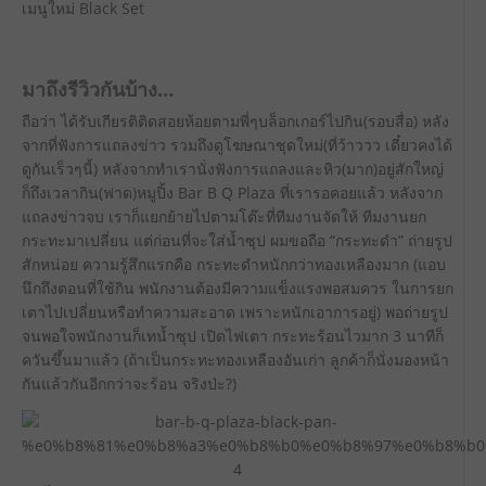
เมนูใหม่ Black Set
มาถึงรีวิวกันบ้าง…
ถือว่า ได้รับเกียรติติดสอยห้อยตามพี่ๆบล็อกเกอร์ไปกิน(รอบสื่อ) หลัง
จากที่ฟังการแถลงข่าว รวมถึงดูโฆษณาชุดใหม่(ที่ว้าววว เดี๋ยวคงได้
ดูกันเร็วๆนี้) หลังจากทำเรานั่งฟังการแถลงและหิว(มาก)อยู่สักใหญ่
ก็ถึงเวลากิน(ฟาด)หมูปิ้ง Bar B Q Plaza ที่เรารอคอยแล้ว หลังจาก
แถลงข่าวจบ เราก็แยกย้ายไปตามโต๊ะที่ทีมงานจัดให้ ทีมงานยก
กระทะมาเปลี่ยน แต่ก่อนที่จะใส่น้ำซุป ผมขอถือ “กระทะดำ” ถ่ายรูป
สักหน่อย ความรู้สึกแรกคือ กระทะดำหนักกว่าทองเหลืองมาก (แอบ
นึกถึงตอนที่ใช้กิน พนักงานต้องมีความแข็งแรงพอสมควร ในการยก
เตาไปเปลี่ยนหรือทำความสะอาด เพราะหนักเอาการอยู่) พอถ่ายรูป
จนพอใจพนักงานก็เทน้ำซุป เปิดไฟเตา กระทะร้อนไวมาก 3 นาทีก็
ควันขึ้นมาแล้ว (ถ้าเป็นกระทะทองเหลืองอันเก่า ลูกค้าก็นั่งมองหน้า
กันแล้วกันอีกกว่าจะร้อน จริงป่ะ?)