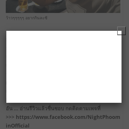
ว้าวๆๆๆๆๆ อยากกินละซิ
สุดท้าย Bar B Q Plaza จะเริ่มใช้กระทะดำ วันที่ 22
ก.ย. 2559 ใน 25 สาขา(กรุงเทพฯ) และใช้จริงทุก
สาขาทั่วประเทศ 10 ต.ค. 2559 ส่วนโฆษณาชุดใหม่
เราจะได้เห็นกันเร็วๆนี้ และจากกระแสแฟนๆปิ้งย่าง
รวมถึงคนที่อยากพิสูจน์ความอร่อยจากกระทะดำ
ผมเชื่อว่า 110 ล้านบาทที่ลงทุนไป คงคืนทุนไม่เกิน 3
เดือนแน่นอน!!! ส่วนตัวผมจะพาครอบครัวไปอุดหนุน
Bar B Q Plaza และไปลุ้นจับฉลากพวงกุญแจอีกสัก
อัน … อ่านรีวิวแล้วชื่นชอบ กดติดตามเพจที่
>>>
https://www.facebook.com/NightPhoom
inOfficial