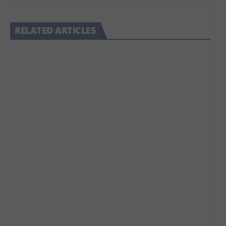
RELATED ARTICLES
HOT REVIEW
LIFESTYLE
1
NightPhoomin
MEN'S GROOMING
SKIN CARE
1