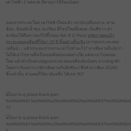
เตาไฟฟ้า 2 ขดลวด มีลายบาร์บีก้อนน้อยๆ
นอกจากกระทะใหม่ เตาไฟฟ้าใหม่แล้ว เขายังเปลี่ยนจาน, ชาม,
ช้อน, ช้อนตักน้ำซุป, ตะเกียบ ดีไซน์ใหม่ทั้งหมด เป็นสีขาว-ดำ
สะท้อนให้ถึงความเก๋ไก๋ขึ้นของ Bar B Q Plaza
สลัดภาพคุณป้า
กระทะทองเหลืองที่ใช้มา 29 ปี ทิ้งอย่างสิ้นเชิง
(ลาก่อนกระทะทอง
เหลือง) … แล้วกระทะเก่าเขาจะเอาไปทำอะไร? ทางทีมงานก็แจ้งว่า
ไม่ได้เอาไปขายทิ้งเป็นของมือสองแต่อย่างใด แต่จะเอาไปหล่อม
ใหม่ แล้วทำเป็นพวงกุญแจกระทะทองเหลืองอันน้อยๆ มาแจกลูกค้า
โดยการจับฉลาก (กติกาติดตามกันอีกทีนะ) ซึ่งทำมาเพียง 20,000
ชิ้นเท่านั้น ส่วนผมก็ได้มาอันหนึ่ง ได้เลข 907