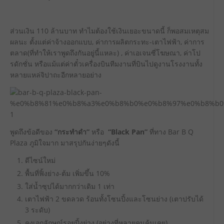
ส่วนเงิน 110 ล้านบาท ทำไมต้องใช้เงินเยอะขนาดนี้ ก็พอสมเหตุสม
ผลนะ ตั้งแต่ค่าจ้างออกแบบ, ค่าการผลิตกระทะ-เตาไฟฟ้า, ค่าการ
ตลาด(ที่ทำให้เราพูดถึงกันอยู่นี้แหละ) , ค่าเอเจนซี่โฆษณา, ค่าโป
รดักชั่น หรือแม้แต่ค่าตั๋วเครื่องบินทีมงานที่บินไปดูงานโรงงานทั้ง
หลายแหล่จิปาถะอีกหลายอย่าง
พูดถึงข้อดีของ
“กระทำดำ”
หรือ
“Black Pan”
ที่ทาง Bar B Q
Plaza ภูมิใจมาก มาสรุปกันง่ายๆดังนี้
ดีไซน์ใหม่
พื้นที่ฟิ้งย่าง-ต้ม เพิ่มขึ้น 10%
ใส่น้ำซุปได้มากกว่าเดิม 1 เท่า
เตาไฟฟ้า 2 ขดลวด ร้อนทั้งโซนปิ้งและโซนย่าง (เตาปรับได้
3 ระดับ)
คงเอกลักษณ์รอยปิ้งย่าง (อย่างที่หลายคนคุ้นเคย)