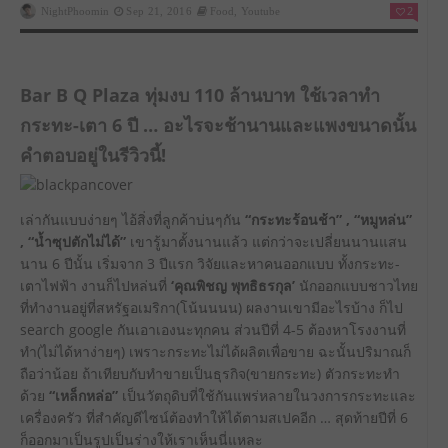
2
NightPhoomin
Sep 21, 2016
Food
,
Youtube
Bar B Q Plaza ทุ่มงบ 110 ล้านบาท ใช้เวลาทำ
กระทะ-เตา 6 ปี …​ อะไรจะช้านานและแพงขนาดนั้น
คำตอบอยู่ในรีวิวนี้!
เล่ากันแบบง่ายๆ ไอ้สิ่งที่ลูกค้าบ่นๆกัน
“กระทะร้อนช้า” , “หมูหล่น”
, “น้ำซุปตักไม่ได้”
เขารู้มาตั้งนานแล้ว แต่กว่าจะเปลี่ยนนานแสน
นาน 6 ปีนั้น เริ่มจาก 3 ปีแรก วิจัยและหาคนออกแบบ ทั้งกระทะ-
เตาไฟฟ้า งานก็ไปหล่นที่
‘คุณพิชญ พุทธิธรกุล’
นักออกแบบชาวไทย
ที่ทำงานอยู่ที่สหรัฐอเมริกา(โน้นนนน) ผลงานเขามีอะไรบ้าง ก็ไป
search google กันเอาเองนะทุกคน ส่วนปีที่ 4-5 ต้องหาโรงงานที่
ทำ(ไม่ได้หาง่ายๆ) เพราะกระทะไม่ได้ผลิตเพื่อขาย ฉะนั้นปริมาณก็
ถือว่าน้อย ถ้าเทียบกับทำขายเป็นธุรกิจ(ขายกระทะ) ตัวกระทะทำ
ด้วย
“เหล็กหล่อ”
เป็นวัตถุดิบที่ใช้กันแพร่หลายในวงการกระทะและ
เครื่องครัว ที่สำคัญดีไซน์ต้องทำให้ได้ตามสเปคอีก … สุดท้ายปีที่ 6
ก็ออกมาเป็นรูปเป็นร่างให้เราเห็นนี่แหละ