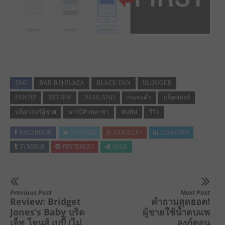
TAG
BAR B Q PLAZA
BLACK PAN
BLOGGER
PANTIP
REVIEW
THAILAND
กระทะดำ
บล็อกเกอร์
บล็อกเกอร์ผู้ชาย
บาร์บีคิวพลาซ่า
พันทิป
รีวิว
FACEBOOK
TWITTER
GOOGLE+
LINKEDIN
TUMBLR
PINTEREST
MAIL
Previous Post
Next Post
Review: Bridget
คำถามสุดฮอต!
Jones’s Baby บริด
ผู้ชายใช้น้ำตบแพ
เจ็ท โจนส์ เบบี้ (ไม่
ลงก์ตอน