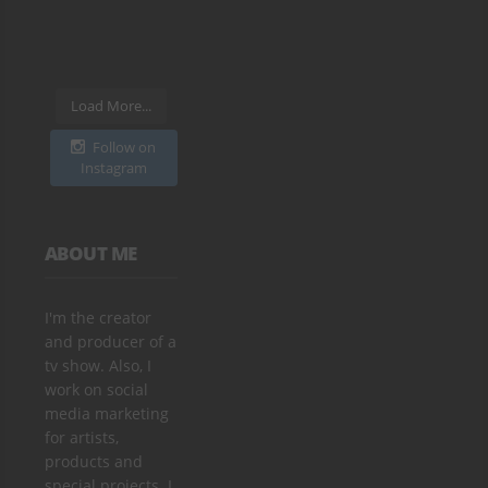
Load More...
Follow on
Instagram
ABOUT ME
I'm the creator
and producer of a
tv show. Also, I
work on social
media marketing
for artists,
products and
special projects. I