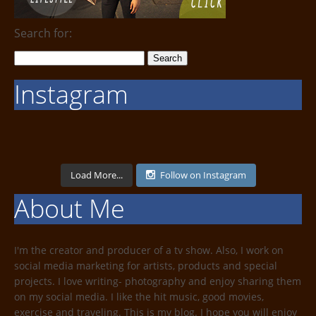
Search for:
Instagram
Load More...
Follow on Instagram
About Me
I'm the creator and producer of a tv show. Also, I work on
social media marketing for artists, products and special
projects. I love writing- photography and enjoy sharing them
on my social media. I like the hit music, good movies,
exercise and traveling. This is my blog. I hope you will enjoy