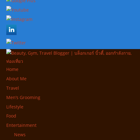
Home
About Me
Travel
Men’s Grooming
Lifestyle
Food
Entertainment
News