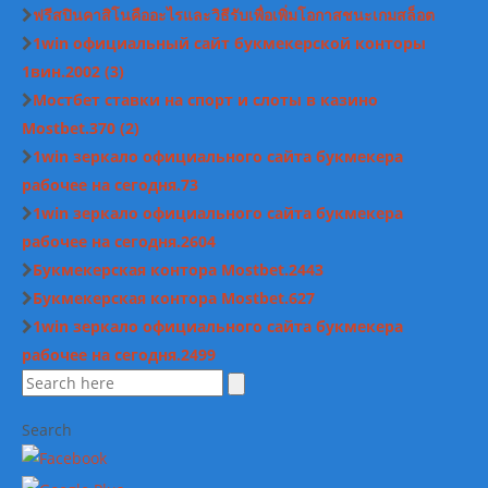
ฟรีสปินคาสิโนคืออะไรและวิธีรับเพื่อเพิ่มโอกาสชนะเกมสล็อต
1win официальный сайт букмекерской конторы
1вин.2002 (3)
Мостбет ставки на спорт и слоты в казино
Mostbet.370 (2)
1win зеркало официального сайта букмекера
рабочее на сегодня.73
1win зеркало официального сайта букмекера
рабочее на сегодня.2604
Букмекерская контора Mostbet.2443
Букмекерская контора Mostbet.627
1win зеркало официального сайта букмекера
рабочее на сегодня.2499
Search