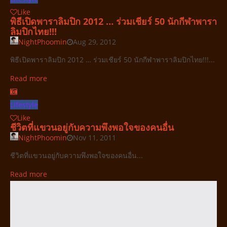
Like
พิธีเปิดพาราลิมปิก 2012 … ร่วมเชียร์ 50 นักกีฬาพารา
ลิมปิกไทย!!!
NightPhoomin
Aug 29, 2012
พิธีเปิดพาราลิมปิก 2012 … ร่วมเชียร์ 50 นักกีฬาพาราลิมปิกไทย!!!...
Read more
Lifestyle
Like
ชีวิตที่แขวนอยู่กับความพึงพอใจของคนอื่น
NightPhoomin
Nov 11, 2011
ชีวิตที่แขวนอยู่กับความพึงพอใจของคนอื่น...
Read more