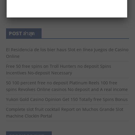
POST ล่าสุด
El Residencia de los bier haus Slot en línea Juegos de Casino
Online
Free 50 free spins on Troll Hunters no deposit Spins
Incentives No-deposit Necessary
50 100 percent free no deposit Platinum Reels 100 free
spins Revolves Online casinos No deposit and A real income
Yukon Gold Casino Opinion Get 150 Totally free Spins Bonus
Complete slot fruit cocktail Report on Muchos Grande Slot
machine ClockIn Portal