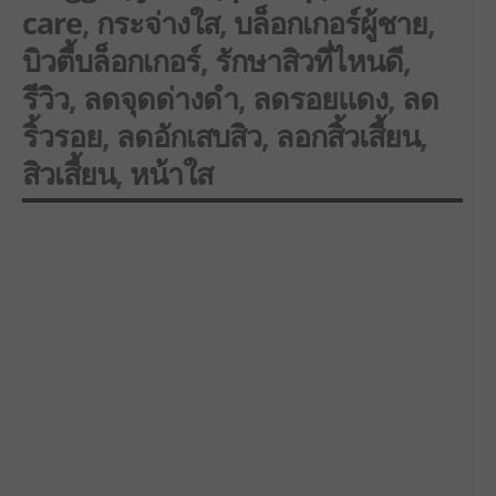
care
,
กระจ่างใส
,
บล็อกเกอร์ผู้ชาย
,
บิวตี้บล็อกเกอร์
,
รักษาสิวที่ไหนดี
,
รีวิว
,
ลดจุดด่างดำ
,
ลดรอยแดง
,
ลด
ริ้วรอย
,
ลดอักเสบสิว
,
ลอกสิ้วเสี้ยน
,
สิวเสี้ยน
,
หน้าใส
MEN'S GROOMING
SKIN CARE
1
รีวิว: A’PIEU – Aqua
Peeling Blackhead
Swab ลอกสิวเสี้ยน ผลัด
เซลล์ ลดสิว หน้าใส ผิว
สมูท
NightPhoomin
Jun 14, 2017
READ MORE