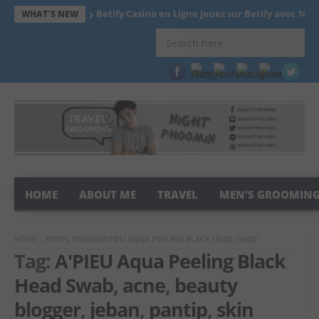
Betify Casino en Ligne Jouez sur Betify avec 1000
WHAT'S NEW
HOME
ABOUT ME
TRAVEL
MEN’S GROOMIN
HOME
POSTS TAGGEDA’PIEU AQUA PEELING BLACK HEAD SWAB"
Tag:
A'PIEU Aqua Peeling Black
Head Swab
,
acne
,
beauty
blogger
,
jeban
,
pantip
,
skin