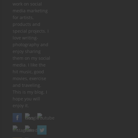
work on social
media marketing
for artists,
products and
special projects. I
love writing-
photography and
enjoy sharing
them on my social
media. I like the
hit music, good
movies, exercise
and traveling.
This is my blog. I
hope you will
enjoy it.