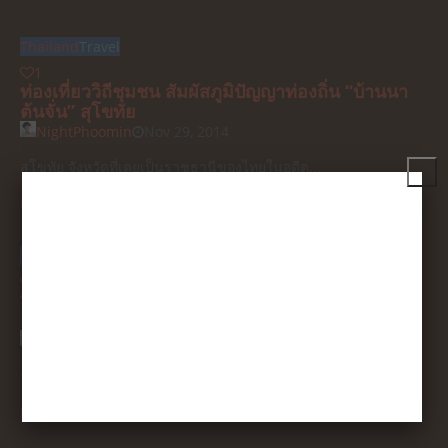
Thailand
Travel
1
ท่องเที่ยววิถีชุมชน สัมผัสภูมิปัญญาท่องถิ่น “บ้านนา
ต้นจั่น” สุโขทัย
NightPhoomin
Nov 29, 2014
สุโขทัย จังหวัดที่เคยเป็นราชธานีของไทยในอดีต...
Read more
Thailand
Travel
1
“ลำปาง” ทำบุญแลพระธาตุ กับ นกแอร์ : Nok Air
Lampang
NightPhoomin
Nov 21, 2014
ชามตราไก่, รถม้า, พระธาตุประจำปีฉลู แค่ 3...
Read more