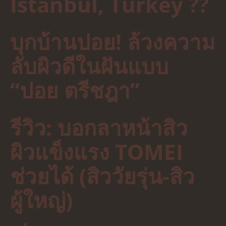
Istanbul, Turkey ??
บุกบ้านปอย! ล้วงความ
ลับผิวดีในฝันแบบ
“ปอย ตรีชฎา”
รีวิว: บอกลาหน้าสิว
ผิวแข็งแรง TOMEI
ช่วยได้ (สิววัยรุ่น-สิว
ผู้ใหญ่)