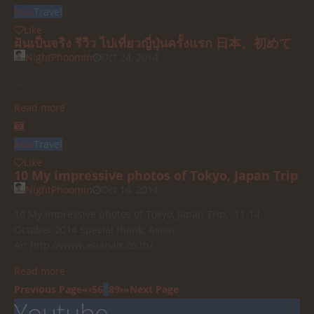
Asia
Travel
Like
ฝันเป็นจริง รีวิว ไปเที่ยวญี่ปุ่นครั้งแรก 日本、初めて
NightPhoomin
Oct 24, 2014
...
Read more
Asia
Travel
Like
10 My impressive photos of Tokyo, Japan Trip
NightPhoomin
Oct 16, 2014
10 My impressive photos of Tokyo, Japan Trip. 11-14
October 2014 Special thank: Asian
Air http://www.asianair.co.th/
Read more
Previous Page
«
‹
5
6
7
8
9
›
»
Next Page
Youtube