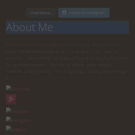
Load More...
Follow on Instagram
About Me
I'm the creator and producer of a tv show. Also, I work on
social media marketing for artists, products and special
projects. I love writing- photography and enjoy sharing them
on my social media. I like the hit music, good movies,
exercise and traveling. This is my blog. I hope you will enjoy
it.