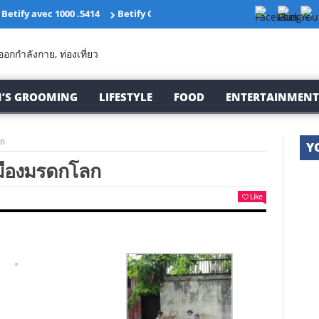
 Betify avec 1000 .5414
Betify Casino Avis Bonus exclusif 2025.10772
’S GROOMING
LIFESTYLE
FOOD
ENTERTAINMENT
ล
ลก
Y
G
บ
เมืองมรดกโลก
?
“
Like
“