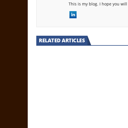
This is my blog. I hope you will 
RELATED ARTICLES
MEN'S GROOMING
SKIN CARE
1
NightPhoomin
ENTERTAINME
NightPhoom