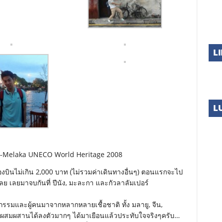
ร
เ
ไ
ช
ด
S
LI
L
ng-Melaka UNECO World Heritage 2008
ื่องบินไม่เกิน 2,000 บาท (ไม่รวมค่าเดินทางอื่นๆ) ตอนแรกจะไป
ย เลยมาจบกันที่ ปีนัง, มะละกา และกัวลาลัมเปอร์
รรมและผู้คนมาจากหลากหลายเชื้อชาติ ทั้ง มลายู, จีน,
 ผสมผสานได้ลงตัวมากๆ ได้มาเยือนแล้วประทับใจจริงๆครับ…