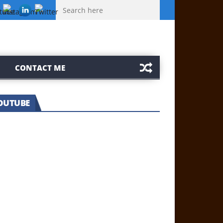
ฟรีสปินคาสิโนคืออะไรและวิธีรับเพื่อเพิ่มโอกาสชนะเกมสล็อต
1win офи
CONTACT ME
่า! ผู้ตุรกี ผับบาร์ไหนดี รีวิวนี้มีคำตอบ |
OUTUBE
ay Bar Guide in Istanbul, Turkey
ุกบ้านปอย! ล้วงความลับผิวดีในฝันแบบ
?
ปอย ตรีชฎา”
นานกัง” สถานีรถไฟน่ารักที่สุดในไทเป,