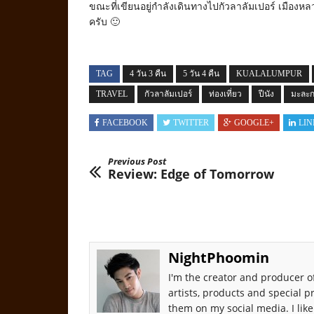
ขณะที่เขียนอยู่กำลังเดินทางไปกัวลาลัมเปอร์ เมืองห
ครับ 🙂
TAG
4 วัน 3 คืน
5 วัน 4 คืน
KUALALUMPUR
TRAVEL
กัวลาลัมเปอร์
ท่องเที่ยว
ปีนัง
มะละ
FACEBOOK
TWITTER
GOOGLE+
LIN
Previous Post
Review: Edge of Tomorrow
NightPhoomin
I'm the creator and producer of
artists, products and special p
them on my social media. I like