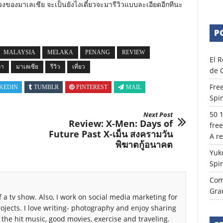
ลวงของมาเลเชีย จะเป็นยังไงเดี๋ยวจะมารีวิวแบบละเอียดอีกทีนะ
PO
MALAYSIA
MELAKA
PENANG
REVIEW
El R
กา
มาเลเซีย
รีวิว
เที่ยว
de 
Free
KEDIN
TUMBLR
PINTEREST
MAIL
Spi
50 
Next Post
Review: X-Men: Days of
fre
Future Past X-เม็น สงครามวัน
A r
พิฆาตกู้อนาคต
Yuk
Spi
Com
Gra
 a tv show. Also, I work on social media marketing for
rojects. I love writing- photography and enjoy sharing
 the hit music, good movies, exercise and traveling.