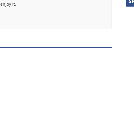
S
enjoy it.
MEN'S GROOMING
TIPS
1
NightPhoomin
NT
MOVIE
2
in