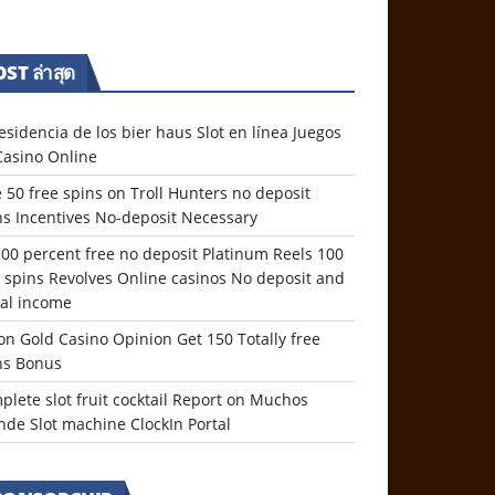
ST ล่าสุด
esidencia de los bier haus Slot en línea Juegos
Casino Online
 50 free spins on Troll Hunters no deposit
ns Incentives No-deposit Necessary
100 percent free no deposit Platinum Reels 100
e spins Revolves Online casinos No deposit and
eal income
on Gold Casino Opinion Get 150 Totally free
ns Bonus
plete slot fruit cocktail Report on Muchos
nde Slot machine ClockIn Portal