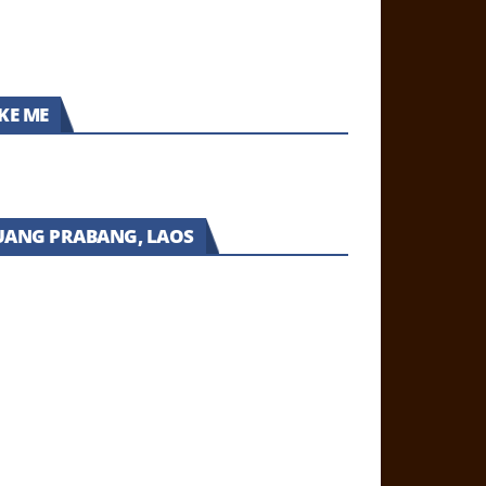
ีวิว: บอกลาหน้าสิว ผิวแข็งแรง TOMEI
รื่องจริงควรรู้! BOTOX ถูกๆ เสี่ยงหน้าพัง
ต้หวัน | Nangang, the Cutest Train
่วยได้ (สิววัยรุ่น-สิวผู้ใหญ่)
ื้อยา ไม่เห็นผล (มีคลิป)
tation in Taipei
KE ME
UANG PRABANG, LAOS