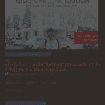
Asia
Must Read
Travel
Youtube
4
ยุโรปไม่ไกล …​ แค่ไป “โฮจิมินห์” (รีวิวท่องเที่ยว 3 วัน
2 คืน)| Ho Chi Minh City Guide
NightPhoomin
May 17, 2016
คลิป พาเที่ยว “โฮจิมินห์” (เข้าใจง่าย) ....
Read more
Asia
Europe
Thailand
Travel