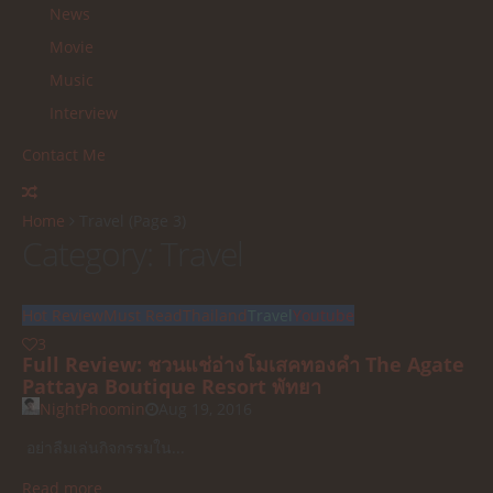
News
Movie
Music
Interview
Contact Me
Home
Travel
(Page 3)
Category: Travel
Hot Review
Must Read
Thailand
Travel
Youtube
3
Full Review: ชวนแช่อ่างโมเสคทองคำ The Agate
Pattaya Boutique Resort พัทยา
NightPhoomin
Aug 19, 2016
อย่าลืมเล่นกิจกรรมใน...
Read more