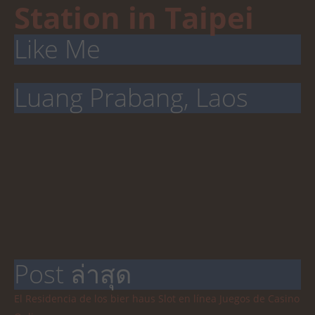
Station in Taipei
Like Me
Luang Prabang, Laos
Post ล่าสุด
El Residencia de los bier haus Slot en línea Juegos de Casino