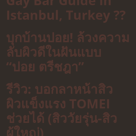
Gay Bar Guide in
Istanbul, Turkey ??
บุกบ้านปอย! ล้วงความ
ลับผิวดีในฝันแบบ
“ปอย ตรีชฎา”
รีวิว: บอกลาหน้าสิว
ผิวแข็งแรง TOMEI
ช่วยได้ (สิววัยรุ่น-สิว
ผู้ใหญ่)